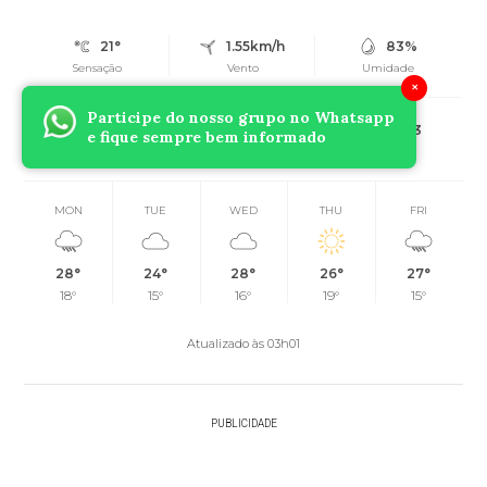
21°
1.55km/h
83%
Sensação
Vento
Umidade
×
Participe do nosso grupo no Whatsapp
0%
07h03
06h13
(0mm)
e fique sempre bem informado
Chance de chuva
Nascer do sol
Pôr do sol
MON
TUE
WED
THU
FRI
28°
24°
28°
26°
27°
18°
15°
16°
19°
15°
Atualizado às 03h01
PUBLICIDADE