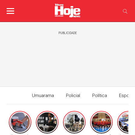
PUBLICIDADE
Umuarama
Policial
Política
Esport
Edição I