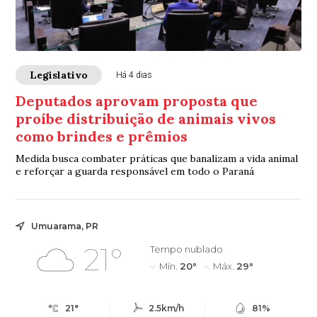
Legislativo
Há 4 dias
Deputados aprovam proposta que
proíbe distribuição de animais vivos
como brindes e prêmios
Medida busca combater práticas que banalizam a vida animal
e reforçar a guarda responsável em todo o Paraná
Umuarama, PR
21°
Tempo nublado
Mín.
20°
Máx.
29°
21°
2.5km/h
81%