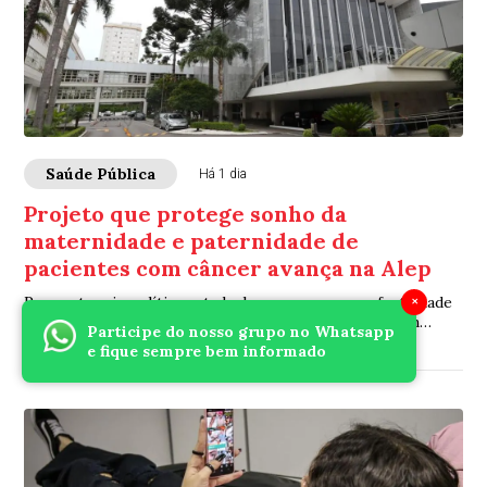
Saúde Pública
Há 1 dia
Projeto que protege sonho da
maternidade e paternidade de
pacientes com câncer avança na Alep
×
Proposta cria política estadual para preservar a fertilidade
durante o tratamento oncológico e volta à votação em
Participe do nosso grupo no Whatsapp
segundo turno nesta segunda-feira
e fique sempre bem informado