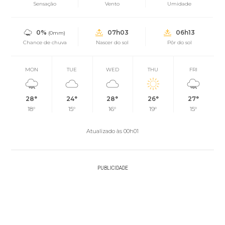
Sensação
Vento
Umidade
0%
07h03
06h13
(0mm)
Chance de chuva
Nascer do sol
Pôr do sol
MON
TUE
WED
THU
FRI
28°
24°
28°
26°
27°
18°
15°
16°
19°
15°
Atualizado às 00h01
PUBLICIDADE