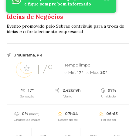
Diretores da Aciu compartilham
e fique sempre bem informado
experiências no encontro Café com
Ideias de Negócios
Evento promovido pelo Sebrae contribuiu para a troca de
ideias e o fortalecimento empresarial
Umuarama, PR
17°
Tempo limpo
Mín.
17°
Máx.
30°
17°
2.42km/h
97%
Sensação
Vento
Umidade
0%
07h04
06h13
(0mm)
Chance de chuva
Nascer do sol
Pôr do sol