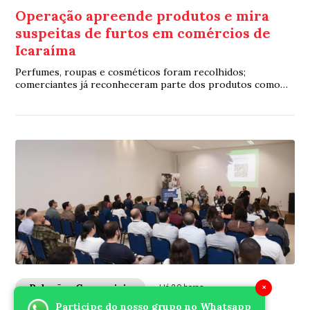
Operação apreende produtos e mira
suspeitas de furtos em comércios de
Icaraíma
Perfumes, roupas e cosméticos foram recolhidos;
comerciantes já reconheceram parte dos produtos como
mercadorias furtadas
×
Relações Comerciais
Há 20 horas
Participe do nosso grupo no Whatsapp