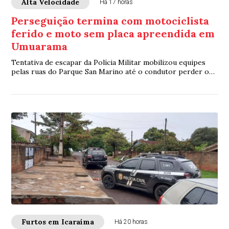
Alta Velocidade
Há 17 horas
Perseguição termina com motociclista
ferido e moto sem placa apreendida em
Umuarama
Tentativa de escapar da Polícia Militar mobilizou equipes
pelas ruas do Parque San Marino até o condutor perder o
controle da motocicleta e cair
Furtos em Icaraíma
Há 20 horas