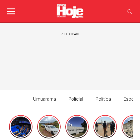
PUBLICIDADE
Umuarama
Policial
Política
Esport
Edição I