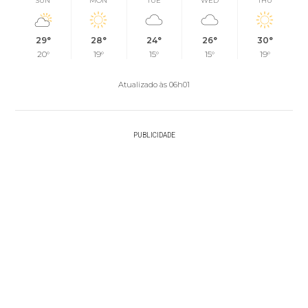
SUN
MON
TUE
WED
THU
29°
28°
24°
26°
30°
20°
19°
15°
15°
19°
Atualizado às 06h01
PUBLICIDADE