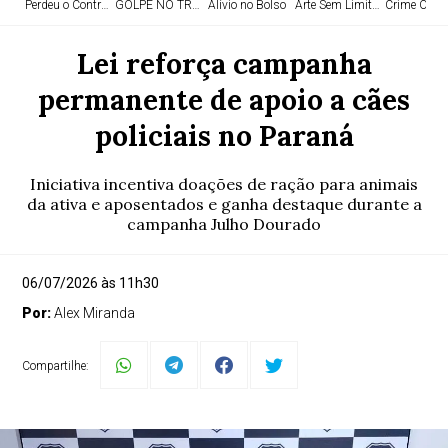
Perdeu o Controle
GOLPE NO TRÁFICO
Alívio no Bolso
Arte Sem Limites
Crime Orga
Lei reforça campanha
permanente de apoio a cães
policiais no Paraná
Iniciativa incentiva doações de ração para animais
da ativa e aposentados e ganha destaque durante a
campanha Julho Dourado
06/07/2026 às 11h30
Por:
Alex Miranda
Compartilhe: