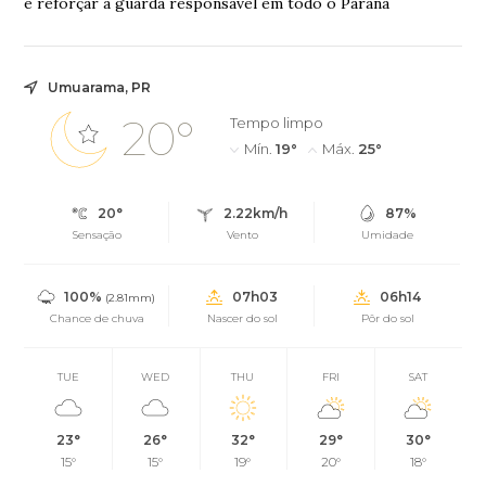
e reforçar a guarda responsável em todo o Paraná
Umuarama, PR
20°
Tempo limpo
Mín.
19°
Máx.
25°
20°
2.22km/h
87%
Sensação
Vento
Umidade
100%
07h03
06h14
(2.81mm)
Chance de chuva
Nascer do sol
Pôr do sol
TUE
WED
THU
FRI
SAT
23°
26°
32°
29°
30°
15°
15°
19°
20°
18°