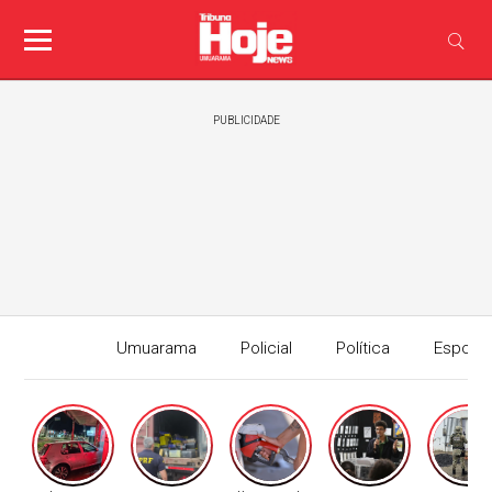
PUBLICIDADE
Umuarama
Policial
Política
Esport
Edição I