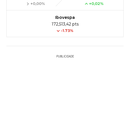
+0,00%
+0,02%
Ibovespa
172,513,42 pts
-1.73%
PUBLICIDADE