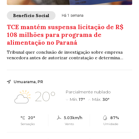
Benefício Social
Há 1 semana
TCE mantém suspensa licitação de R$
108 milhões para programa de
alimentação no Paraná
Tribunal quer conclusão de investigação sobre empresa
vencedora antes de autorizar contratação e determina
medidas para garantir continuidade do benefício
Umuarama, PR
20°
Parcialmente nublado
Mín.
17°
Máx.
30°
20°
5.03km/h
87%
Sensação
Vento
Umidade