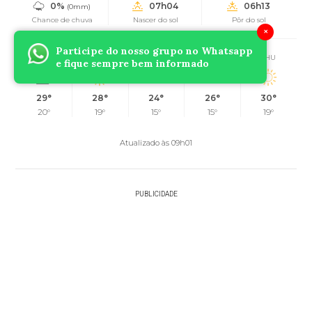
0%
07h04
06h13
(0mm)
Chance de chuva
Nascer do sol
Pôr do sol
×
Participe do nosso grupo no Whatsapp
SUN
MON
TUE
WED
THU
e fique sempre bem informado
29°
28°
24°
26°
30°
20°
19°
15°
15°
19°
Atualizado às 09h01
PUBLICIDADE