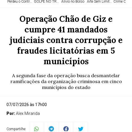
Perdeu o Controle
GOLPE NO TRÁFICO
Alívio no Bolso
Arte Sem Limites
Crime Orga
Operação Chão de Giz e
cumpre 41 mandados
judiciais contra corrupção e
fraudes licitatórias em 5
municípios
A segunda fase da operação busca desmantelar
ramificações da organização criminosa em cinco
municípios do estado
07/07/2026 às 17h00
Por:
Alex Miranda
Compartilhe: