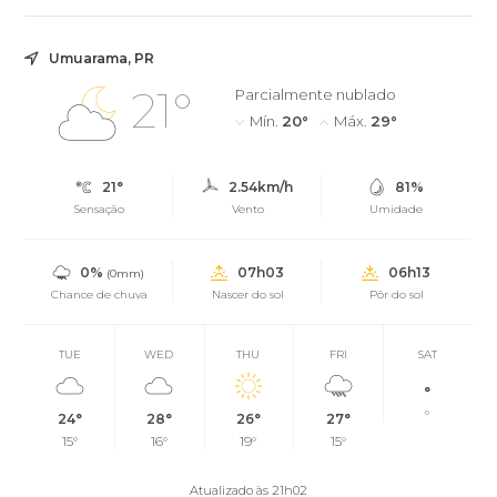
Umuarama, PR
21°
Parcialmente nublado
Mín.
20°
Máx.
29°
21°
2.54km/h
81%
Sensação
Vento
Umidade
0%
07h03
06h13
(0mm)
Chance de chuva
Nascer do sol
Pôr do sol
TUE
WED
THU
FRI
SAT
°
°
24°
28°
26°
27°
15°
16°
19°
15°
Atualizado às 21h02