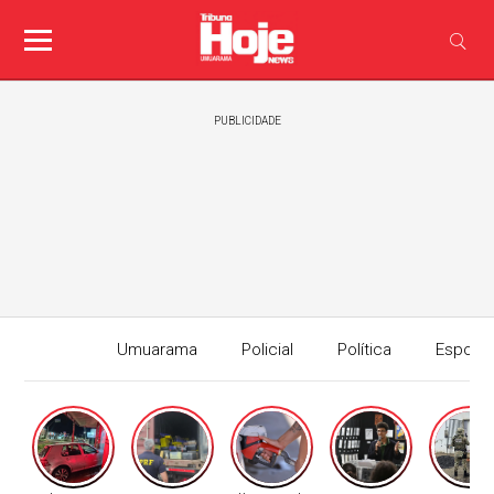
PUBLICIDADE
Umuarama
Policial
Política
Esport
Edição I