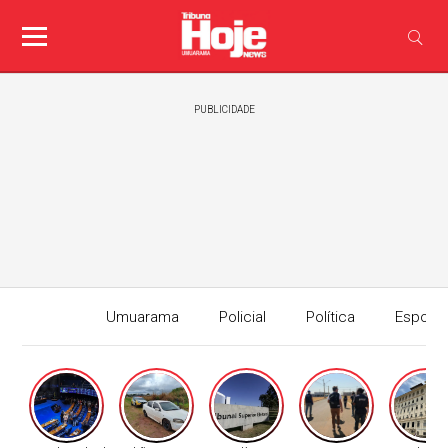
PUBLICIDADE
Umuarama
Policial
Política
Esport
Edição I