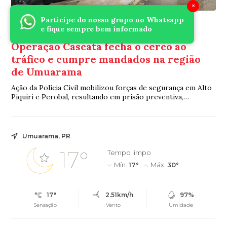
×
Participe do nosso grupo no Whatsapp
Ofensiva Policial
e fique sempre bem informado
Há 16 horas
Operação Cascata fecha o cerco ao
tráfico e cumpre mandados na região
de Umuarama
Ação da Polícia Civil mobilizou forças de segurança em Alto
Piquiri e Perobal, resultando em prisão preventiva,
apreensão de drogas e flagrante por tráfico
Umuarama, PR
17°
Tempo limpo
Mín.
17°
Máx.
30°
17°
2.51km/h
97%
Sensação
Vento
Umidade