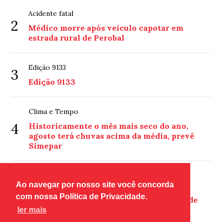
Acidente fatal
2
Médico morre após veículo capotar em
estrada rural de Perobal
Edição 9133
3
Edição 9133
Clima e Tempo
4
Historicamente o mês mais seco do ano,
agosto terá chuvas acima da média, prevê
Simepar
Atropelamento
Ao navegar por nosso site você concorda
5
PM prendeu mulher embriagada que
com nossa Política de Privacidade.
atropelou homem na calçada, no centro de
Umuarama
ler mais