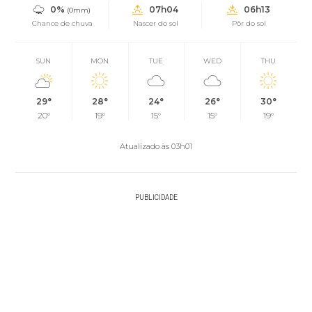
0%
07h04
06h13
(0mm)
Chance de chuva
Nascer do sol
Pôr do sol
SUN
MON
TUE
WED
THU
29°
28°
24°
26°
30°
20°
19°
15°
15°
19°
Atualizado às 03h01
PUBLICIDADE