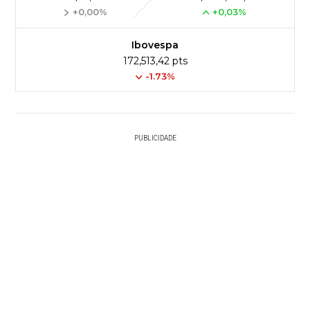
+0,00%
+0,03%
Ibovespa
172,513,42 pts
-1.73%
PUBLICIDADE