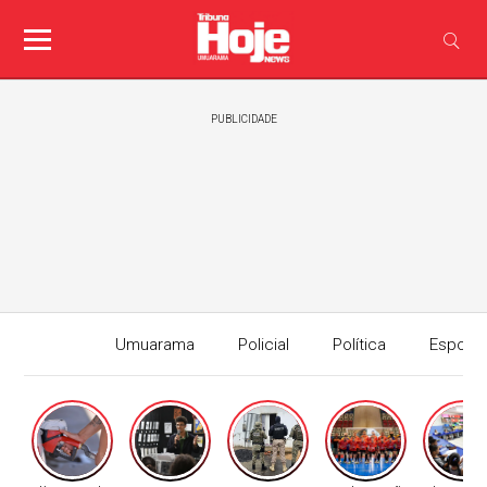
PUBLICIDADE
Umuarama
Policial
Política
Esport
Edição I