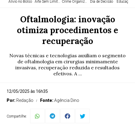
Alívio no Bolso
Arte Sem Limites
Crime Organizado
Dia de Decisão
Educação e
Oftalmologia: inovação
otimiza procedimentos e
recuperação
Novas técnicas e tecnologias auxiliam o segmento
de oftalmologia em cirurgias minimamente
invasivas, recuperação reduzida e resultados
efetivos. A ...
12/05/2025 às 16h35
Por:
Redação
Fonte:
Agência Dino
Compartilhe: