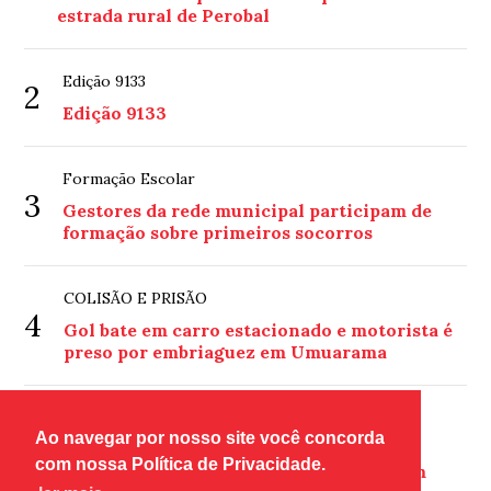
estrada rural de Perobal
Edição 9133
2
Edição 9133
Formação Escolar
3
Gestores da rede municipal participam de
formação sobre primeiros socorros
COLISÃO E PRISÃO
4
Gol bate em carro estacionado e motorista é
preso por embriaguez em Umuarama
FISCALIZAÇÃO
Ao navegar por nosso site você concorda
5
Polícia Militar apreende motocicleta
com nossa Política de Privacidade.
conduzida por menor sem habilitação em