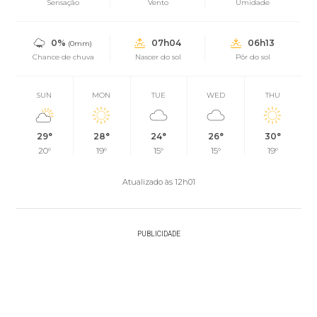
Sensação
Vento
Umidade
0%
07h04
06h13
(0mm)
Chance de chuva
Nascer do sol
Pôr do sol
SUN
MON
TUE
WED
THU
29°
28°
24°
26°
30°
20°
19°
15°
15°
19°
Atualizado às 12h01
PUBLICIDADE