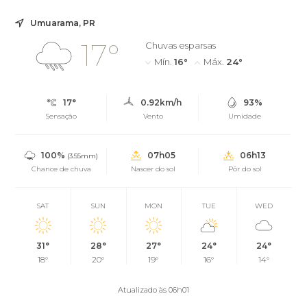
Umuarama, PR
17°
Chuvas esparsas
Mín.
16°
Máx.
24°
17°
0.92km/h
93%
Sensação
Vento
Umidade
100%
07h05
06h13
(3.55mm)
Chance de chuva
Nascer do sol
Pôr do sol
SAT
SUN
MON
TUE
WED
31°
28°
27°
24°
24°
18°
20°
19°
16°
14°
Atualizado às 06h01