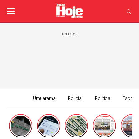
PUBLICIDADE
Umuarama
Policial
Política
Esport
Edição I