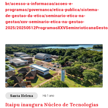
br/acesso-a-informacao/acoes-e-
programas/governanca/etica-publica/sistema-
de-gestao-da-etica/seminario-etica-na-
gestao/xxv-seminario-etica-na-gestao-
2025/20250512ProgramaoXXVSeminrioticanaGesto
Santa Helena
Há 1 ano
Itaipu inaugura Núcleo de Tecnologias