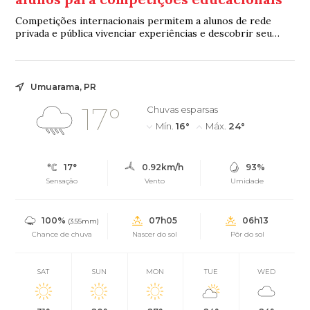
Competições internacionais permitem a alunos de rede
privada e pública vivenciar experiências e descobrir seu
potencial
Umuarama, PR
17°
Chuvas esparsas
Mín.
16°
Máx.
24°
17°
0.92km/h
93%
Sensação
Vento
Umidade
100%
07h05
06h13
(3.55mm)
Chance de chuva
Nascer do sol
Pôr do sol
SAT
SUN
MON
TUE
WED