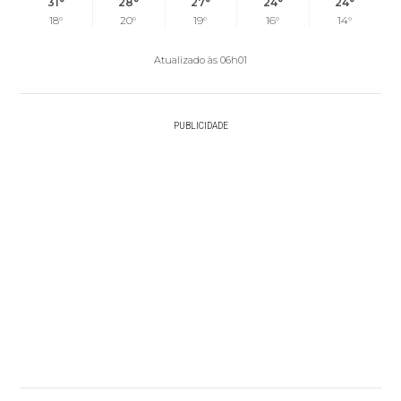
31°
28°
27°
24°
24°
18°
20°
19°
16°
14°
Atualizado às 06h01
PUBLICIDADE