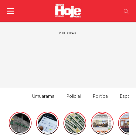
PUBLICIDADE
Umuarama
Policial
Política
Esport
Edição I