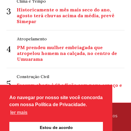
Clima e Tempo
3
Historicamente o mês mais seco do ano,
agosto terá chuvas acima da média, prevê
Simepar
Atropelamento
4
PM prendeu mulher embriagada que
atropelou homem na calçada, no centro de
Umuarama
Construção Civil
5
Fecoum chega à 6ª edição com novo espaço e
formato de Mega Feirão
Ao navegar por nosso site você concorda
com nossa Política de Privacidade.
ler mais
© Copyright 2026 - Tribuna Hoje - Todos os direitos
reservados
Estou de acordo