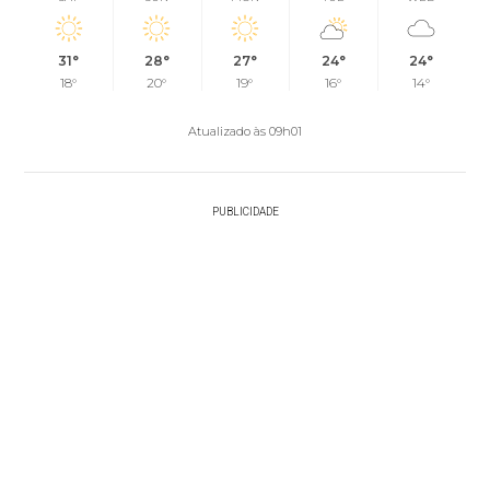
31°
28°
27°
24°
24°
18°
20°
19°
16°
14°
Atualizado às 09h01
PUBLICIDADE