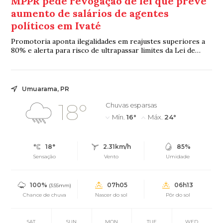
MPPR pede revogação de lei que prevê
aumento de salários de agentes
políticos em Ivaté
Promotoria aponta ilegalidades em reajustes superiores a
80% e alerta para risco de ultrapassar limites da Lei de
Responsabilidade Fiscal
Umuarama, PR
18°
Chuvas esparsas
Mín.
16°
Máx.
24°
18°
2.31km/h
85%
Sensação
Vento
Umidade
100%
07h05
06h13
(3.55mm)
Chance de chuva
Nascer do sol
Pôr do sol
SAT
SUN
MON
TUE
WED