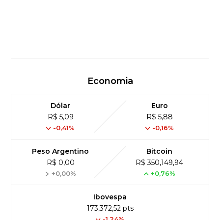
Economia
Dólar
Euro
R$ 5,09
R$ 5,88
-0,41%
-0,16%
Peso Argentino
Bitcoin
R$ 0,00
R$ 350,149,94
+0,00%
+0,76%
Ibovespa
173,372,52 pts
-1.24%