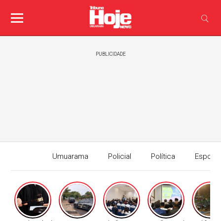
PUBLICIDADE
Umuarama
Policial
Política
Esport
Edição I