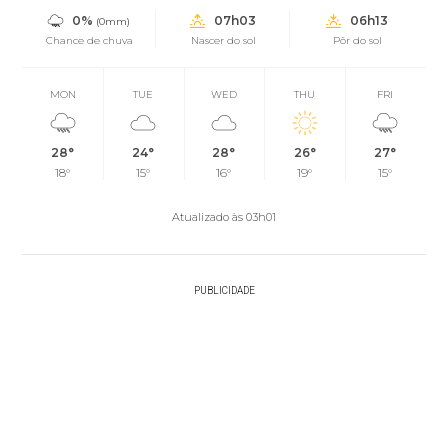
0%
07h03
06h13
(0mm)
Chance de chuva
Nascer do sol
Pôr do sol
MON
TUE
WED
THU
FRI
28°
24°
28°
26°
27°
18°
15°
16°
19°
15°
Atualizado às 03h01
PUBLICIDADE