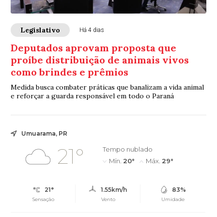
Legislativo
Há 4 dias
Deputados aprovam proposta que
proíbe distribuição de animais vivos
como brindes e prêmios
Medida busca combater práticas que banalizam a vida animal
e reforçar a guarda responsável em todo o Paraná
Umuarama, PR
21°
Tempo nublado
Mín.
20°
Máx.
29°
21°
1.55km/h
83%
Sensação
Vento
Umidade