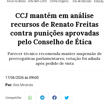
Alívio no Bolso
Arte Sem Limites
Crime Organizado
Dia de Decisão
Educação e
CCJ mantém em análise
recursos de Renato Freitas
contra punições aprovadas
pelo Conselho de Ética
Parecer técnico recomenda manter suspensão de
prerrogativas parlamentares; votação foi adiada
após pedido de vista
17/06/2026 às 09h00
Por:
Alex Miranda
Compartilhe: