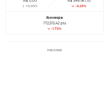
R$ 0,00
R$ 349,187,10
+0,00%
-0,25%
Ibovespa
172,513,42 pts
-1.73%
PUBLICIDADE