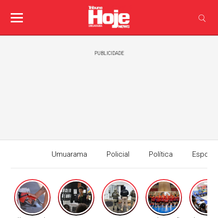
PUBLICIDADE
Umuarama
Policial
Política
Esport
Edição I